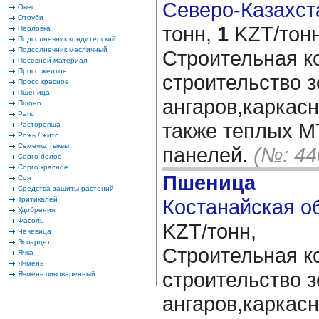
Северо-Казахста
Овес
Отруби
тонн,
1
KZT/тонн
Перловка
Подсолнечник кондитерский
Подсолнечник масличный
Строительная к
Посевной материал
Просо желтое
строительство 
Просо красное
Пшеница
ангаров,каркасн
Пшоно
Рапс
также теплых М
Расторопша
Рожь / жито
Семечка тыквы
панелей.
(№: 44
Сорго белое
Сорго красное
Пшеница
Соя
Средства защиты растений
Тритикалей
Костанайская об
Удобрения
Фасоль
KZT/тонн,
Чечевица
Эспарцет
Строительная к
Ячка
Ячмень
строительство 
Ячмень пивоваренный
ангаров,каркасн