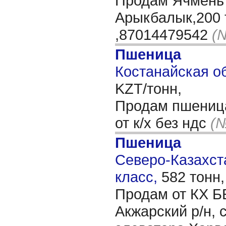
Продам Ячмень
Арыкбалык,200 
,87014479542
(
Пшеница
Костанайская об
KZT/тонн,
Продам пшеница
от к/х без ндс
(№
Пшеница
Северо-Казахста
класс,
582 тонн
Продам от КХ Б
Акжарский р/н, 