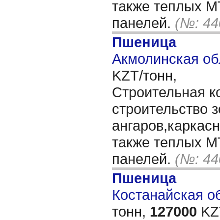
также теплых М
панелей.
(№: 44
Пшеница
Акмолинская об
KZT/тонн,
Строительная к
строительство 
ангаров,каркасн
также теплых М
панелей.
(№: 44
Пшеница
Костанайская об
тонн,
127000
KZT