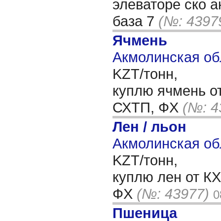
элеваторе ско 
база 7
(№: 4397
Ячмень
Акмолинская об
KZT/тонн,
куплю ячмень о
СХТП, ФХ
(№: 4
Лен / льон
Акмолинская об
KZT/тонн,
куплю лен от К
ФХ
(№: 43977)
0
Пшеница