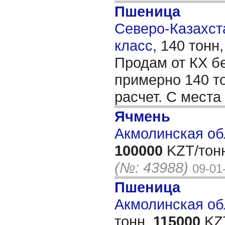
Пшеница
Северо-Казахста
класс,
140 тонн
Продам от КХ б
примерно 140 т
расчет. С места
Ячмень
Акмолинская об
100000
KZT/тон
(№: 43988)
09-01
Пшеница
Акмолинская обл
тонн,
115000
KZT