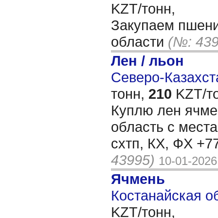
KZT/тонн,
Закупаем пшениц
области
(№: 439
Лен / льон
Северо-Казахста
тонн,
210
KZT/то
Куплю лен ячме
область с места
схтп, КХ, ФХ +
43995)
10-01-2026
Ячмень
Костанайская об
KZT/тонн,