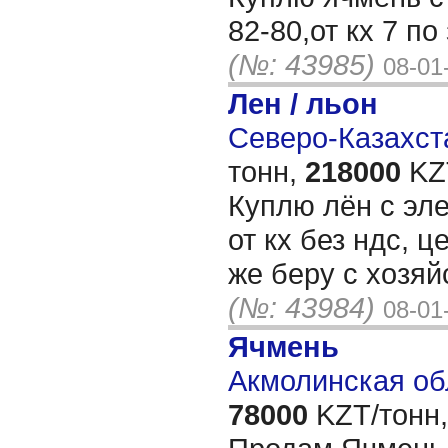
82-80,от кх 7 по
(№: 43985)
08-01
Лен / льон
Северо-Казахста
тонн,
218000
KZT
Куплю лён с эле
от кх без ндс, ц
же беру с хозя
(№: 43984)
08-01
Ячмень
Акмолинская об
78000
KZT/тонн,