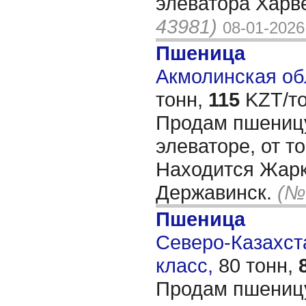
элеватора Харв
43981)
08-01-2026
Пшеница
Акмолинская обл
тонн,
115
KZT/то
Продам пшениц
элеваторе, от то
Находится Жарк
Державинск.
(№
Пшеница
Северо-Казахста
класс,
80 тонн,
Продам пшеницу