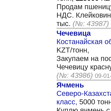
Продам пшеницу
НДС. Клейковина
тыс.
(№: 43987)
Чечевица
Костанайская об
KZT/тонн,
Закупаем на по
Чечевицу красн
(№: 43986)
09-01
Ячмень
Северо-Казахста
класс,
5000 тон
Куплю ячмень с 