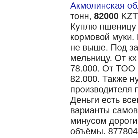
Акмолинская обл
тонн,
82000
KZT/
Куплю пшеницу 
кормовой муки.
не выше. Под за
мельницу. От кх
78.000. От ТОО
82.000. Также н
производителя п
Деньги есть все
варианты самов
минусом дороги
объёмы. 87780