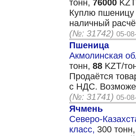
тонн,
76000
KZT/
Куплю пшеницу 4
наличный расчё
(№: 31742)
05-08
Пшеница
Акмолинская обл
тонн,
88
KZT/тон
Продаётся това
с НДС. Возможе
(№: 31741)
05-08
Ячмень
Северо-Казахста
класс,
300 тонн