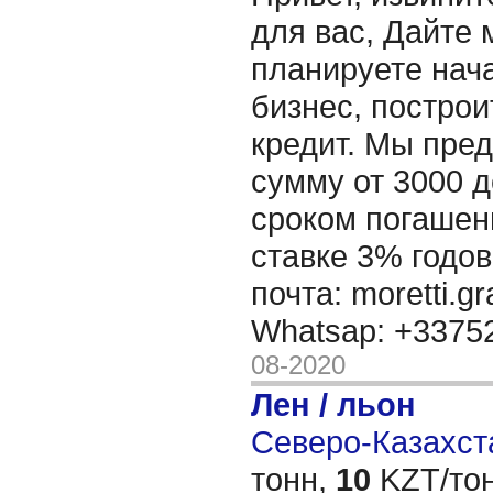
для вас, Дайте 
планируете нача
бизнес, построи
кредит. Мы пре
сумму от 3000 д
сроком погашени
ставке 3% годов
почта: moretti.g
Whatsap: +337
08-2020
Лен / льон
Северо-Казахста
тонн,
10
KZT/тон