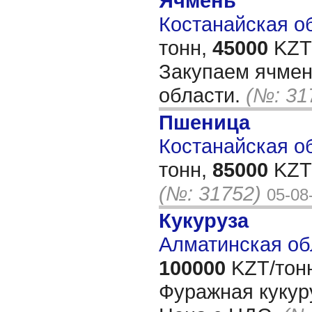
Ячмень
Костанайская об
тонн,
45000
KZT/
Закупаем ячмен
области.
(№: 31
Пшеница
Костанайская об
тонн,
85000
KZT/
(№: 31752)
05-08
Кукуруза
Алматинская об
100000
KZT/тон
Фуражная кукуру