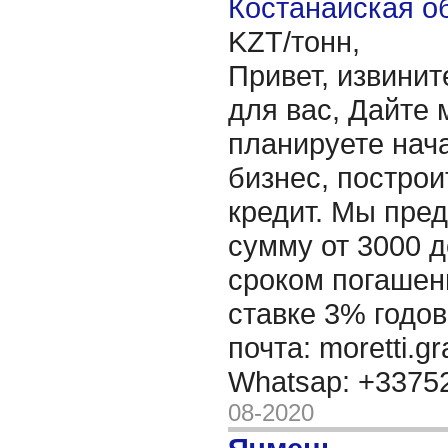
Костанайская об
KZT/тонн,
Привет, извинит
для вас, Дайте 
планируете нача
бизнес, построи
кредит. Мы пре
сумму от 3000 д
сроком погашени
ставке 3% годов
почта: moretti.g
Whatsap: +337
08-2020