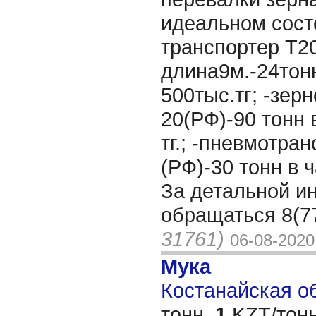
идеальном сост
транспортер Т2
длина9м.-24тонн
500тыс.тг; -зер
20(РФ)-90 тонн 
тг.; -пневмотра
(РФ)-30 тонн в ч
За детальной 
обращаться 8(7
31761)
06-08-2020
Мука
Костанайская об
тонн,
1
KZT/тонн