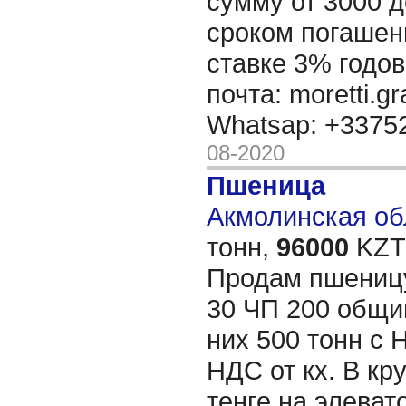
сумму от 3000 д
сроком погашени
ставке 3% годов
почта: moretti.g
Whatsap: +337
08-2020
Пшеница
Акмолинская обл
тонн,
96000
KZT/
Продам пшеницу
30 ЧП 200 общий
них 500 тонн с 
НДС от кх. В кр
тенге на элеват