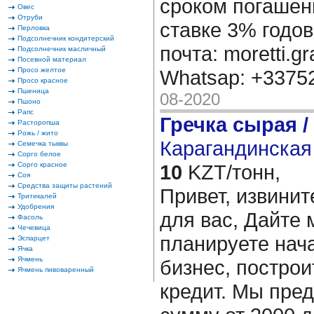
сроком погашени
Овес
Отруби
ставке 3% годов
Перловка
Подсолнечник кондитерский
почта: moretti.g
Подсолнечник масличный
Посевной материал
Просо желтое
Whatsap: +337
Просо красное
Пшеница
08-2020
Пшоно
Рапс
Гречка сырая /
Расторопша
Рожь / жито
Карагандинская 
Семечка тыквы
Сорго белое
Сорго красное
10
KZT/тонн,
Соя
Средства защиты растений
Привет, извинит
Тритикалей
Удобрения
для вас, Дайте 
Фасоль
Чечевица
планируете нача
Эспарцет
Ячка
Ячмень
бизнес, построи
Ячмень пивоваренный
кредит. Мы пре