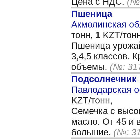
Цена с НДС.
(№
Пшеница
Акмолинская обл
тонн,
1
KZT/тонн
Пшеница урожай
3,4,5 классов. 
объемы.
(№: 31
Подсолнечник
Павлодарская о
KZT/тонн,
Семечка с высо
масло. От 45 и
большие.
(№: 3