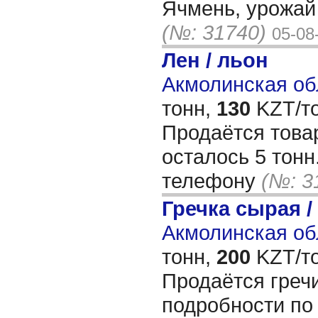
Ячмень, урожай
(№: 31740)
05-08
Лен / льон
Акмолинская обл
тонн,
130
KZT/то
Продаётся това
осталось 5 тонн
телефону
(№: 3
Гречка сырая /
Акмолинская обл
тонн,
200
KZT/то
Продаётся греч
подробности по