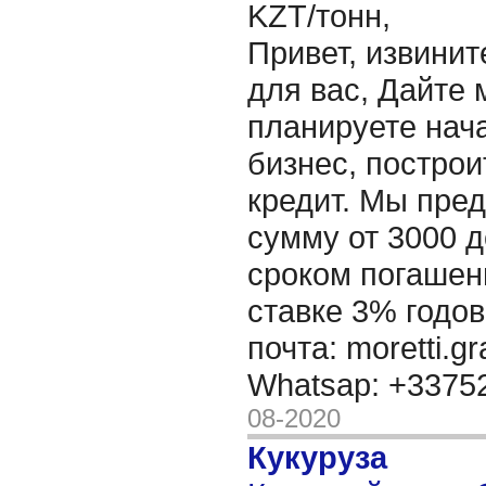
KZT/тонн,
Привет, извинит
для вас, Дайте 
планируете нача
бизнес, построи
кредит. Мы пре
сумму от 3000 д
сроком погашени
ставке 3% годов
почта: moretti.g
Whatsap: +337
08-2020
Кукуруза