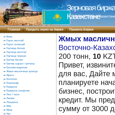
Зерновая биржа 
Казахстане
Зерновая биржа в Казахстане
---
Главная
|
Продать зерно на бирже
|
Правила Биржи
Жмых масличн
Вика
Горох желтый
Горох зеленый
Восточно-Казахс
Горчица белая
Горчица желтая
200 тонн,
10
KZT
Горчица черная
Гречка белая
Привет, извинит
Гречка сырая / гречиха
Гречкая жареная
для вас, Дайте 
Жмых масличных культур
Иреги
Конопля
планируете нача
Кориандр
Кукуруза
бизнес, построи
Кукуруза сахарная
Лен / льон
кредит. Мы пре
Люпин
Люцерна
сумму от 3000 д
Мак
Мука
Нут