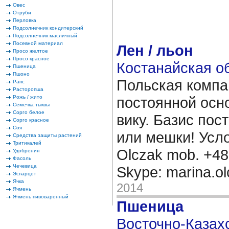
Овес
Отруби
Перловка
Подсолнечник кондитерский
Подсолнечник масличный
Посевной материал
Лен / льон
Просо желтое
Просо красное
Костанайская об
Пшеница
Пшоно
Польская компа
Рапс
Расторопша
Рожь / жито
постоянной осно
Семечка тыквы
Сорго белое
вику. Базис пос
Сорго красное
Соя
или мешки! Усл
Средства защиты растений
Тритикалей
Olczak mob. +48 
Удобрения
Фасоль
Чечевица
Skype: marina.ol
Эспарцет
Ячка
2014
Ячмень
Ячмень пивоваренный
Пшеница
Восточно-Казахс