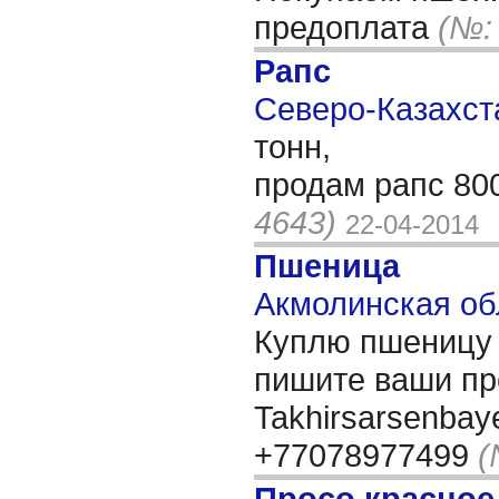
предоплата
(№:
Рапс
Северо-Казахста
тонн,
продам рапс 800
4643)
22-04-2014
Пшеница
Акмолинская обл
Куплю пшеницу 
пишите ваши пр
Takhirsarsenba
+77078977499
(
Просо красное