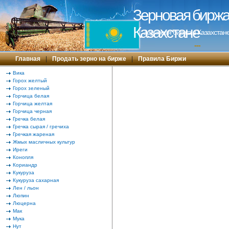
Зерновая биржа 
Казахстане
Зерновая биржа в Казахстане
---
Главная
|
Продать зерно на бирже
|
Правила Биржи
Вика
Горох желтый
Горох зеленый
Горчица белая
Горчица желтая
Горчица черная
Гречка белая
Гречка сырая / гречиха
Гречкая жареная
Жмых масличных культур
Иреги
Конопля
Кориандр
Кукуруза
Кукуруза сахарная
Лен / льон
Люпин
Люцерна
Мак
Мука
Нут