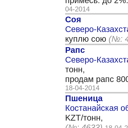
примесь: до 2%.
04-2014
Соя
Северо-Казахста
куплю сою
(№: 
Рапс
Северо-Казахста
тонн,
продам рапс 80
18-04-2014
Пшеница
Костанайская об
KZT/тонн,
(№: 4633)
18-04-