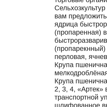
Сельхозкультур
вам предложить:
ядрица быстро
(пропаренная) 
быстроразвари
(пропарекнный)
перловая, ячнев
Крупа пшеничн
мелкодроблёная
Крупа пшенична
2, 3, 4, «Артек»
транспортной у
шлифованное вы