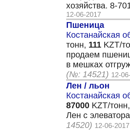
хозяйства. 8-70
12-06-2017
Пшеница
Костанайская об
тонн,
111
KZT/то
продаем пшениц
в мешках отгруж
(№: 14521)
12-06
Лен / льон
Костанайская об
87000
KZT/тонн,
Лен с элеватора
14520)
12-06-2017