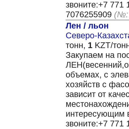
звоните:+7 771 
7076255909
(№:
Лен / льон
Северо-Казахста
тонн,
1
KZT/тонн
Закупаем на по
ЛЕН(весенний,о
объемах, с элев
хозяйств с фасо
зависит от каче
местонахождени
интересующим 
звоните:+7 771 