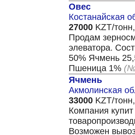
Овес
Костанайская об
27000
KZT/тонн,
Продам зерносм
элеватора. Сос
50% Ячмень 25
Пшеница 1%
(№
Ячмень
Акмолинская об
33000
KZT/тонн,
Компания купит
товаропроизвод
Возможен вывоз 