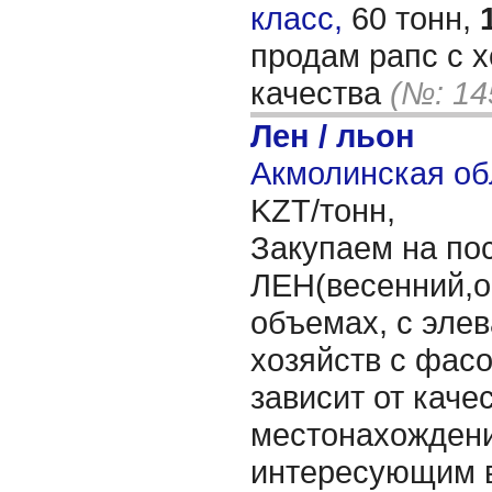
класс,
60 тонн,
продам рапс с х
качества
(№: 14
Лен / льон
Акмолинская об
KZT/тонн,
Закупаем на по
ЛЕН(весенний,о
объемах, с элев
хозяйств с фасо
зависит от каче
местонахождени
интересующим 