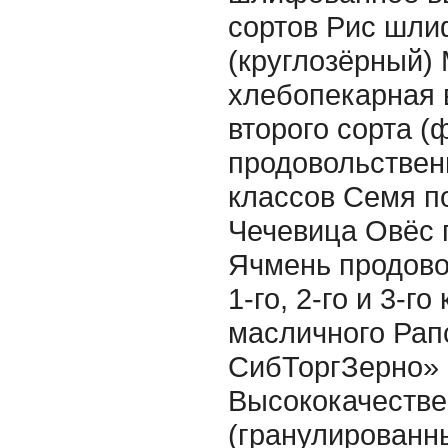
сортов Рис шл
(круглозёрный)
хлебопекарная 
второго сорта (ф
продовольствен
классов Семя п
Чечевица Овёс 
Ячмень продово
1-го, 2-го и 3-г
масличного Ра
СибТоргЗерно» 
Высококачеств
(гранулированн