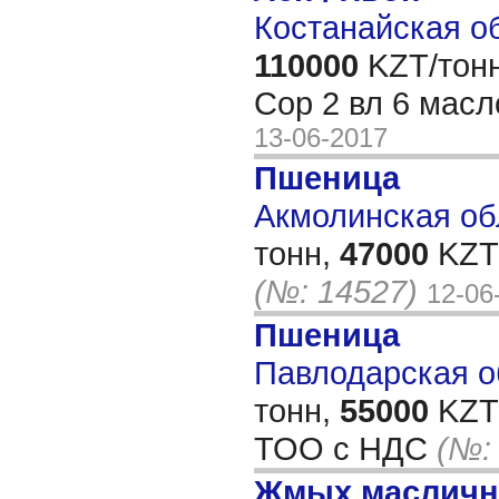
Костанайская об
110000
KZT/тонн
Сор 2 вл 6 масл
13-06-2017
Пшеница
Акмолинская обл
тонн,
47000
KZT/
(№: 14527)
12-06
Пшеница
Павлодарская об
тонн,
55000
KZT/
ТОО с НДС
(№:
Жмых масличн