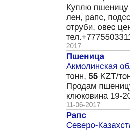
Куплю пшеницу 3
лен, рапс, подс
отруби, овес ц
тел.+777550331
2017
Пшеница
Акмолинская обл
тонн,
55
KZT/тон
Продам пшеницу
клюковина 19-2
11-06-2017
Рапс
Северо-Казахста