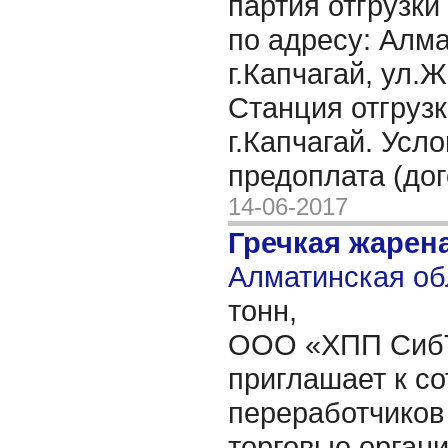
партия отгрузки
по адресу: Алма
г.Капчагай, ул.
Станция отгрузк
г.Капчагай. Усл
предоплата (до
14-06-2017
Гречкая жарен
Алматинская об
тонн,
ООО «ХПП Сиб
приглашает к с
переработчиков
торговые органи