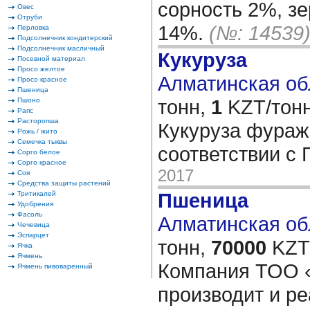
сорность 2%, з
Овес
Отруби
14%.
(№: 14539
Перловка
Подсолнечник кондитерский
Подсолнечник масличный
Кукуруза
Посевной материал
Просо желтое
Алматинская обл
Просо красное
Пшеница
тонн,
1
KZT/тонн
Пшоно
Рапс
Расторопша
Кукуруза фуражн
Рожь / жито
Семечка тыквы
соответствии с
Сорго белое
Сорго красное
2017
Соя
Средства защиты растений
Пшеница
Тритикалей
Удобрения
Фасоль
Алматинская обл
Чечевица
Эспарцет
тонн,
70000
KZT/
Ячка
Ячмень
Компания ТОО
Ячмень пивоваренный
производит и ре