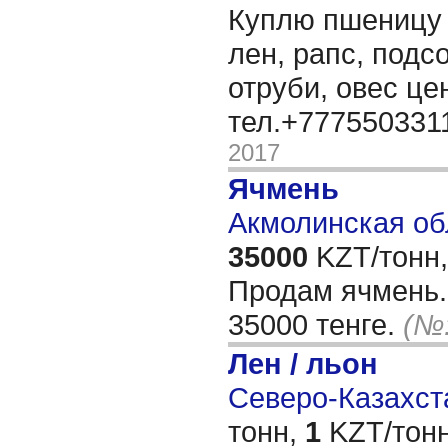
Куплю пшеницу 3
лен, рапс, подс
отруби, овес ц
тел.+777550331
2017
Ячмень
Акмолинская об
35000
KZT/тонн,
Продам ячмень. 
35000 тенге.
(№:
Лен / льон
Северо-Казахста
тонн,
1
KZT/тонн