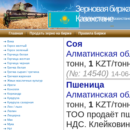
Зерновая биржа 
Казахстане
Зерновая биржа в Казахстане
---
Главная
|
Продать зерно на бирже
|
Правила Биржи
Соя
Вика
Горох желтый
Горох зеленый
Алматинская обл
Горчица белая
Горчица желтая
тонн,
1
KZT/тонн
Горчица черная
Гречка белая
(№: 14540)
14-06
Гречка сырая / гречиха
Гречкая жареная
Жмых масличных культур
Пшеница
Иреги
Конопля
Алматинская обл
Кориандр
Кукуруза
тонн,
1
KZT/тонн
Кукуруза сахарная
Лен / льон
Люпин
ТОО продаёт пш
Люцерна
Мак
НДС. Клейковина
Мука
Нут