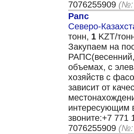
7076255909
(№:
Рапс
Северо-Казахста
тонн,
1
KZT/тонн
Закупаем на по
РАПС(весенний
объемах, с элев
хозяйств с фасо
зависит от каче
местонахождени
интересующим 
звоните:+7 771 
7076255909
(№: