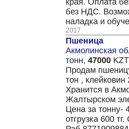
края. Оплата б
без НДС. Возмо
наладка и обуч
2017
Пшеница
Акмолинская обл
тонн,
47000
KZT/
Продам пшеницу
тон , клейковин 
Хранится в Акм
Жалтырском эле
Цена за тонну- 
отгрузка 600 тг
Раб.8771909884