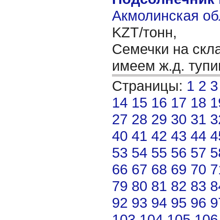
Акмолинская об
KZT/тонн,
Семечки на скла
имеем ж.д. тупи
Страницы:
1
2
3
14
15
16
17
18
1
27
28
29
30
31
3
40
41
42
43
44
4
53
54
55
56
57
5
66
67
68
69
70
7
79
80
81
82
83
8
92
93
94
95
96
9
103
104
105
106