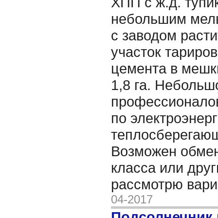
ХПП с ж.д. тупик
небольшим мел
с заводом расти
участок тариро
цемента в мешк
1,8 га. Небольш
профессионало
по электроэнерг
теплосберегающ
Возможен обмен
класса или друг
рассмотрю вар
04-2017
Подсолнечник