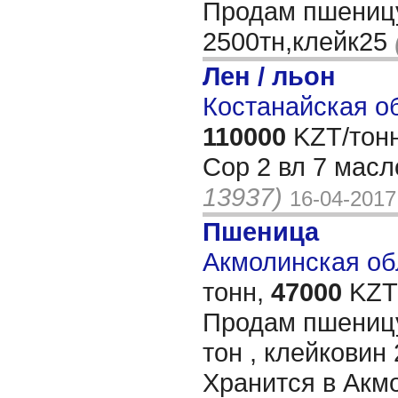
Продам пшеницу
2500тн,клейк25
Лен / льон
Костанайская об
110000
KZT/тонн
Сор 2 вл 7 масл
13937)
16-04-2017
Пшеница
Акмолинская обл
тонн,
47000
KZT/
Продам пшеницу
тон , клейковин 
Хранится в Акм