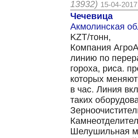
13932)
15-04-2017
Чечевица
Акмолинская об
KZT/тонн,
Компания АгроА
линию по перер
гороха, риса. п
которых меняютс
в час. Линия вк
таких оборудова
Зерноочистител
Камнеотделител
Шелушильная м