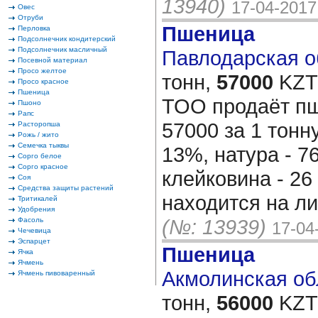
13940)
17-04-2017
Овес
Отруби
Пшеница
Перловка
Подсолнечник кондитерский
Подсолнечник масличный
Павлодарская об
Посевной материал
Просо желтое
тонн,
57000
KZT/
Просо красное
Пшеница
ТОО продаёт пш
Пшоно
Рапс
57000 за 1 тонн
Расторопша
Рожь / жито
Семечка тыквы
13%, натура - 76
Сорго белое
Сорго красное
клейковина - 26
Соя
Средства защиты растений
находится на л
Тритикалей
Удобрения
(№: 13939)
Фасоль
17-04
Чечевица
Эспарцет
Пшеница
Ячка
Ячмень
Акмолинская обл
Ячмень пивоваренный
тонн,
56000
KZT/