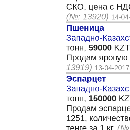
СКО, цена с НД
(№: 13920)
14-04
Пшеница
Западно-Казахст
тонн,
59000
KZT/
Продам яровую 
13919)
13-04-2017
Эспарцет
Западно-Казахст
тонн,
150000
KZT
Продам эспарце
1251, количеств
тенге за 1 кг.
(№