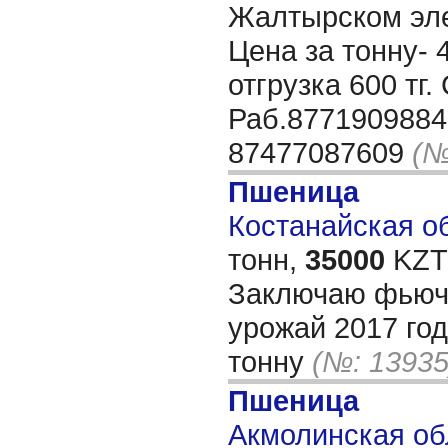
Жалтырском эле
Цена за тонну- 
отгрузка 600 тг
Раб.8771909884
87477087609
(№
Пшеница
Костанайская об
тонн,
35000
KZT/
Заключаю фьюч
урожай 2017 год
тонну
(№: 13935
Пшеница
Акмолинская обл