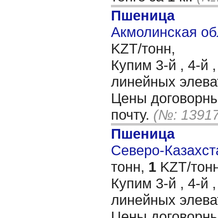
Пшеница
Акмолинская об
KZT/тонн,
Купим 3-й , 4-й 
линейных элеват
Цены договорны
почту.
(№: 13917
Пшеница
Северо-Казахста
тонн,
1
KZT/тонн
Купим 3-й , 4-й 
линейных элеват
Цены договорны