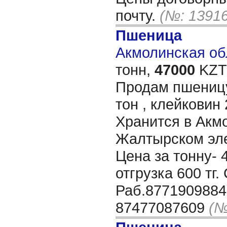
почту.
(№: 13916
Пшеница
Акмолинская обл
тонн,
47000
KZT/
Продам пшеницу
тон , клейковин 
Хранится в Акм
Жалтырском эле
Цена за тонну- 
отгрузка 600 тг
Раб.8771909884
87477087609
(№