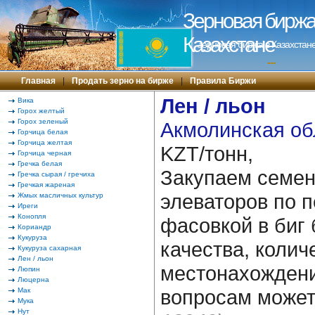
Зерновая биржа 
Казахстане
Зерновая биржа в Казахстане
---
Главная
|
Продать зерно на бирже
|
Правила Биржи
Лен / льон
Вика
Горох желтый
Горох зеленый
Акмолинская об
Горчица белая
Горчица желтая
KZT/тонн,
Горчица черная
Гречка белая
Закупаем семен
Гречка сырая / гречиха
Гречкая жареная
элеваторов по п
Жмых масличных культур
Иреги
Конопля
фасовкой в биг 
Кориандр
Кукуруза
качества, колич
Кукуруза сахарная
Лен / льон
местонахождени
Люпин
Люцерна
вопросам може
Мак
Мука
Нут