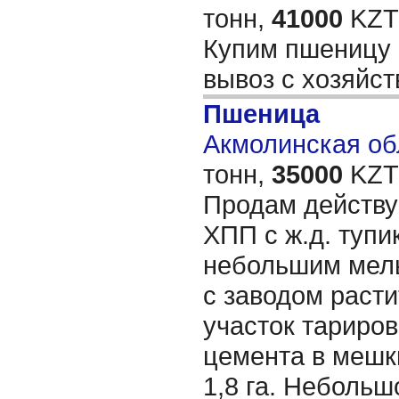
тонн,
41000
KZT/
Купим пшеницу 
вывоз с хозяйст
Пшеница
Акмолинская обл
тонн,
35000
KZT/
Продам действ
ХПП с ж.д. тупик
небольшим мел
с заводом расти
участок тариро
цемента в мешк
1,8 га. Небольш