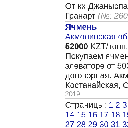
От кх Джаныспа
Гранарт
(№: 260
Ячмень
Акмолинская об
52000
KZT/тонн,
Покупаем ячмен
элеваторе от 50
договорная. Ак
Костанайская,
2019
Страницы:
1
2
3
14
15
16
17
18
1
27
28
29
30
31
3