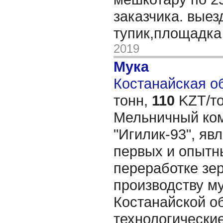
заказчика. выез
тупик,площадка
2019
Мука
Костанайская об
тонн,
110
KZT/то
Мельничный ко
"Игилик-93", яв
первых и опытн
переработке зер
производству м
Костанайской о
технологически