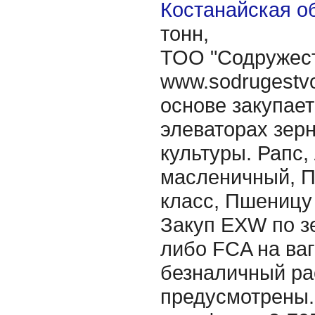
Костанайская об
тонн,
ТОО "Содружест
www.sodrugestvo
основе закупае
элеваторах зер
культуры. Рапс,
масленичный, П
класс, Пшеницу
Закуп EXW по з
либо FCA на ва
безналичный рас
предусмотрены.