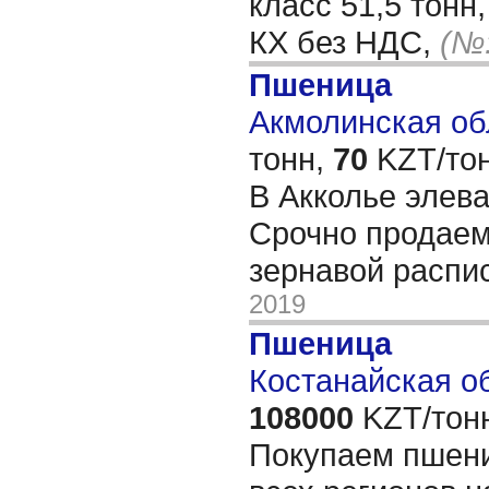
класс 51,5 тонн,
КХ без НДС,
(№:
Пшеница
Акмолинская обл
тонн,
70
KZT/тон
В Акколье элев
Срочно продаем 
зернавой распи
2019
Пшеница
Костанайская об
108000
KZT/тон
Покупаем пшени