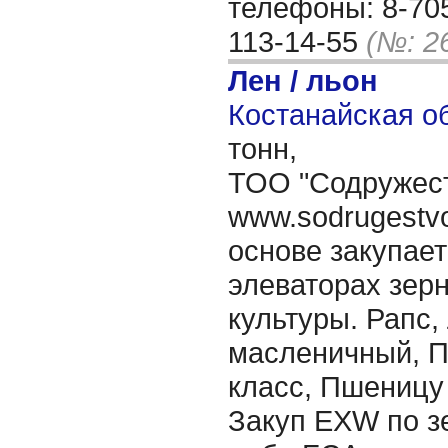
телефоны: 8-705
113-14-55
(№: 2
Лен / льон
Костанайская об
тонн,
ТОО "Содружест
www.sodrugestvo
основе закупае
элеваторах зер
культуры. Рапс,
масленичный, П
класс, Пшеницу
Закуп EXW по з