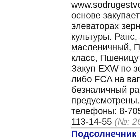
www.sodrugestvo
основе закупае
элеваторах зер
культуры. Рапс,
масленичный, П
класс, Пшеницу
Закуп EXW по з
либо FCA на ва
безналичный рас
предусмотрены.
телефоны: 8-705
113-14-55
(№: 2
Подсолнечник