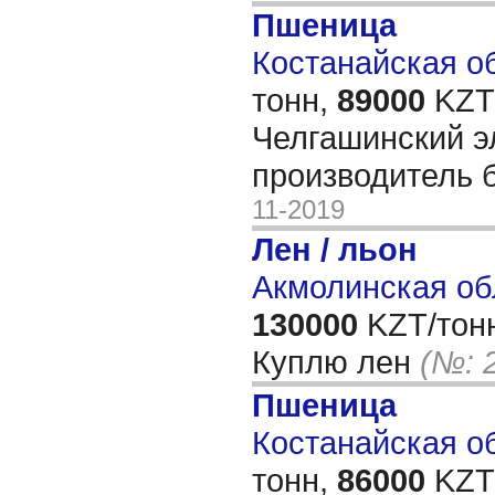
Пшеница
Костанайская об
тонн,
89000
KZT/
Челгашинский э
производитель 
11-2019
Лен / льон
Акмолинская об
130000
KZT/тон
Куплю лен
(№: 
Пшеница
Костанайская об
тонн,
86000
KZT/