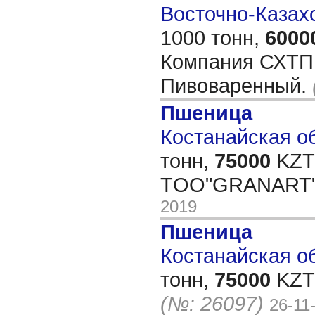
Восточно-Казахс
1000 тонн,
6000
Компания СХТП
Пивоваренный.
Пшеница
Костанайская об
тонн,
75000
KZT/
ТOO"GRANART"
2019
Пшеница
Костанайская об
тонн,
75000
KZT/
(№: 26097)
26-11