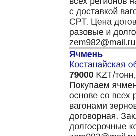
всех регионов н
с доставкой ва
CPT. Цена дого
разовые и долг
zem982@mail.r
Ячмень
Костанайская об
79000
KZT/тонн,
Покупаем ячмен
основе со всех 
вагонами зерно
договорная. За
долгосрочные к