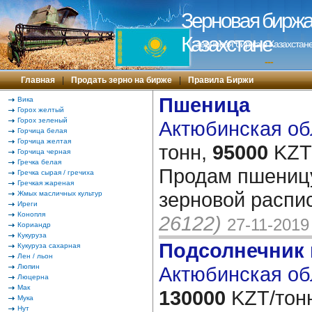
Зерновая биржа 
Казахстане
Зерновая биржа в Казахстане
---
Главная
|
Продать зерно на бирже
|
Правила Биржи
Пшеница
Вика
Горох желтый
Горох зеленый
Актюбинская обл
Горчица белая
Горчица желтая
тонн,
95000
KZT/
Горчица черная
Гречка белая
Продам пшеницу 
Гречка сырая / гречиха
Гречкая жареная
зерновой распи
Жмых масличных культур
Иреги
Конопля
26122)
27-11-2019
Кориандр
Кукуруза
Подсолнечник
Кукуруза сахарная
Лен / льон
Люпин
Актюбинская об
Люцерна
Мак
130000
KZT/тон
Мука
Нут