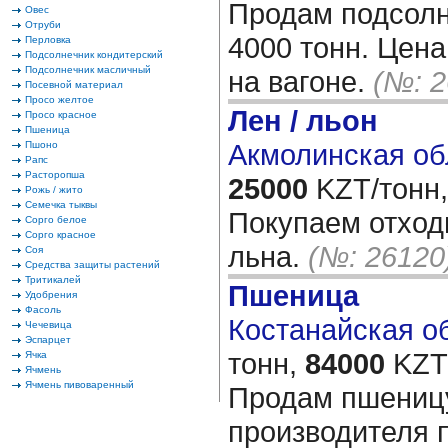
Продам подсолн
Овес
Отруби
4000 тонн. Цена
Перловка
Подсолнечник кондитерский
Подсолнечник масличный
на вагоне.
(№: 2
Посевной материал
Просо желтое
Лен / льон
Просо красное
Пшеница
Акмолинская об
Пшоно
Рапс
Расторопша
25000
KZT/тонн,
Рожь / жито
Семечка тыквы
Покупаем отход
Сорго белое
Сорго красное
льна.
(№: 26120
Соя
Средства защиты растений
Тритикалей
Пшеница
Удобрения
Фасоль
Костанайская об
Чечевица
Эспарцет
тонн,
84000
KZT/
Ячка
Ячмень
Ячмень пивоваренный
Продам пшеницу
производителя 