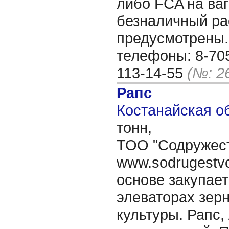
либо FCA на ва
безналичный рас
предусмотрены.
телефоны: 8-705
113-14-55
(№: 2
Рапс
Костанайская об
тонн,
ТОО "Содружест
www.sodrugestvo
основе закупае
элеваторах зер
культуры. Рапс,