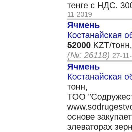
тенге с НДС. 30
11-2019
Ячмень
Костанайская об
52000
KZT/тонн,
(№: 26118)
27-11
Ячмень
Костанайская об
тонн,
ТОО "Содружест
www.sodrugestvo
основе закупае
элеваторах зер