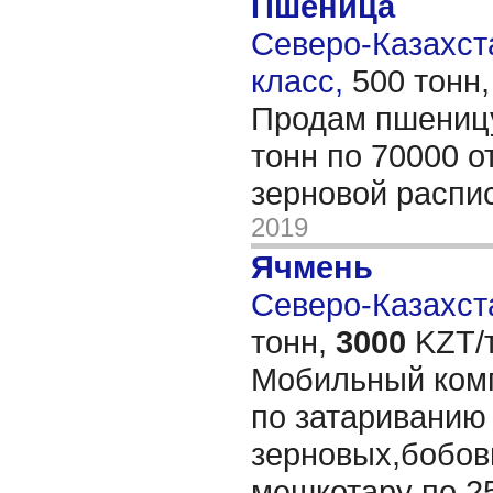
Пшеница
Северо-Казахста
класс,
500 тонн
Продам пшеницу
тонн по 70000 от
зерновой распи
2019
Ячмень
Северо-Казахста
тонн,
3000
KZT/т
Мобильный комп
по затариванию
зерновых,бобов
мешкотару по 25