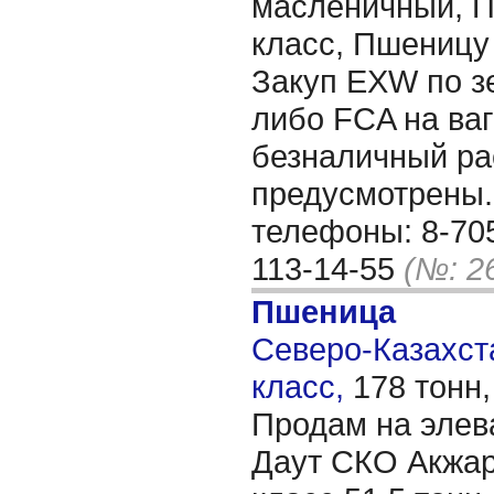
масленичный, П
класс, Пшеницу
Закуп EXW по з
либо FCA на ваг
безналичный рас
предусмотрены.
телефоны: 8-705
113-14-55
(№: 2
Пшеница
Северо-Казахста
класс,
178 тонн
Продам на элев
Даут СКО Акжар