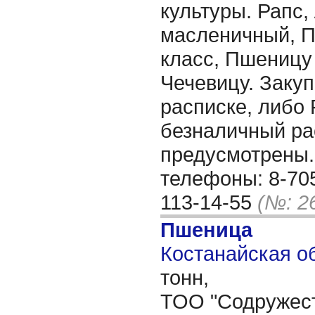
культуры. Рапс,
масленичный, П
класс, Пшеницу
Чечевицу. Заку
расписке, либо 
безналичный рас
предусмотрены.
телефоны: 8-705
113-14-55
(№: 2
Пшеница
Костанайская об
тонн,
ТОО "Содружест