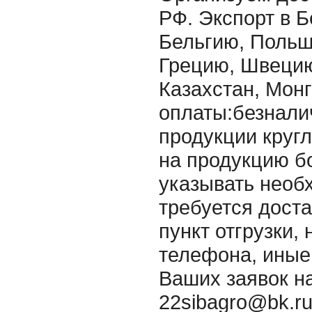
РФ. Экспорт в Б
Бельгию, Польшу
Грецию, Швецию
Казахстан, Монг
оплаты:безнали
продукции круг
на продукцию б
указывать необ
требуется дост
пункт отгрузки,
телефона, ины
Ваших заявок на
22sibagro@bk.r