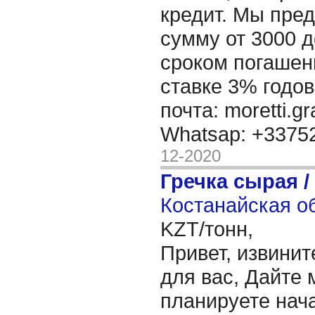
кредит. Мы пре
сумму от 3000 д
сроком погашени
ставке 3% годов
почта: moretti.g
Whatsap: +337
12-2020
Гречка сырая /
Костанайская об
KZT/тонн,
Привет, извинит
для вас, Дайте 
планируете нача