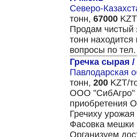
Северо-Казахста
тонн,
67000
KZT/
Продам чистый 
тонн находится 
вопросы по тел
Гречка сырая /
Павлодарская об
тонн,
200
KZT/то
ООО "СибАгро" 
приобретения О
Гречиху урожая 
Фасовка мешки
Организуем дос