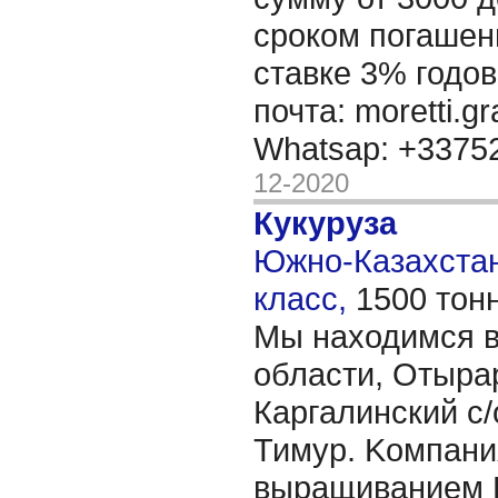
сроком погашени
ставке 3% годов
почта: moretti.g
Whatsap: +337
12-2020
Кукуруза
Южно-Казахстанс
класс,
1500 тон
Мы находимся в
области, Отыра
Каргалинский с/
Тимур. Kомпани
выращиванием 