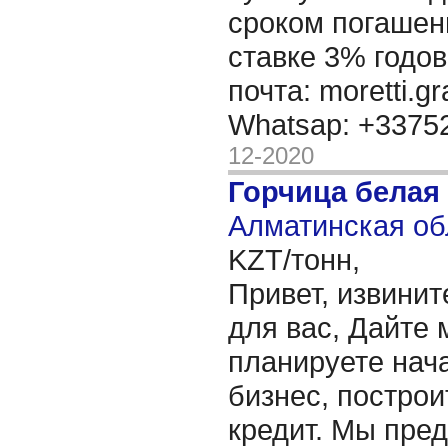
сроком погашени
ставке 3% годов
почта: moretti.g
Whatsap: +337
12-2020
Горчица белая
Алматинская об
KZT/тонн,
Привет, извинит
для вас, Дайте 
планируете нача
бизнес, построи
кредит. Мы пре