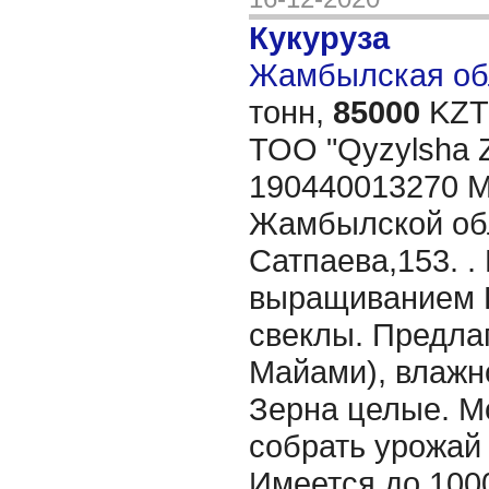
Кукуруза
Жамбылская обл
тонн,
85000
KZT/
TOO "Qyzylsha 
190440013270 М
Жамбылской обла
Сатпаева,153. 
выращиванием 
свеклы. Предлаг
Майами), влажн
Зерна целые. 
собрать урожай 
Имеется до 100