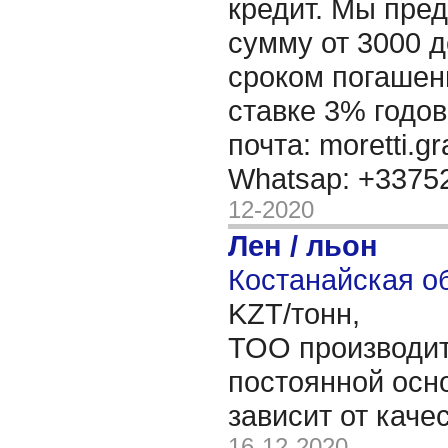
кредит. Мы пре
сумму от 3000 д
сроком погашени
ставке 3% годов
почта: moretti.g
Whatsap: +337
12-2020
Лен / льон
Костанайская об
KZT/тонн,
ТОО производит
постоянной осн
зависит от каче
16-12-2020