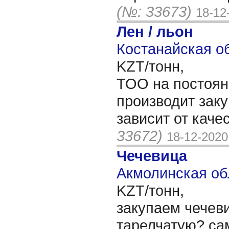
(№: 33673)
18-12
Лен / льон
Костанайская об
KZT/тонн,
ТОО на постоян
производит зак
зависит от каче
33672)
18-12-2020
Чечевица
Акмолинская об
KZT/тонн,
закупаем чечев
тарелчатую? са