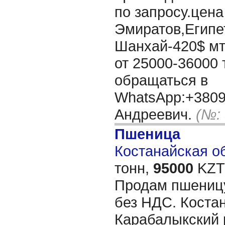
по запросу.цена
Эмиратов,Египет
Шанхай-420$ мт
от 25000-36000
обращаться в
WhatsApp:+380
Андреевич.
(№:
Пшеница
Костанайская об
тонн,
95000
KZT/
Продам пшеницу
без НДС. Коста
Карабалыкский 