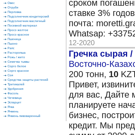
сроком погашени
Овес
Отруби
ставке 3% годов
Перловка
Подсолнечник кондитерский
почта: moretti.g
Подсолнечник масличный
Посевной материал
Просо желтое
Whatsap: +337
Просо красное
Пшеница
12-2020
Пшоно
Рапс
Гречка сырая /
Расторопша
Рожь / жито
Восточно-Казахс
Семечка тыквы
Сорго белое
Сорго красное
200 тонн,
10
KZT
Соя
Средства защиты растений
Привет, извинит
Тритикалей
Удобрения
для вас, Дайте 
Фасоль
Чечевица
планируете нача
Эспарцет
Ячка
Ячмень
бизнес, построи
Ячмень пивоваренный
кредит. Мы пре