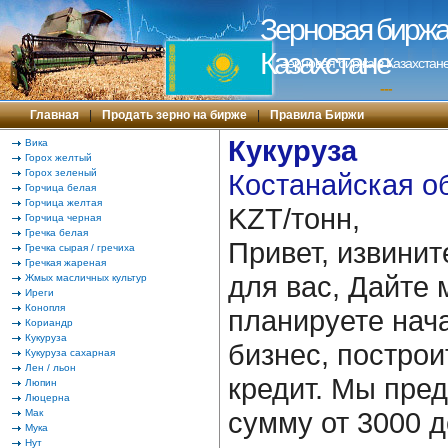
Зерновая биржа 
Казахстане
Зерновая биржа в Казахстане
---
Главная
|
Продать зерно на бирже
|
Правила Биржи
Кукуруза
Вика
Горох желтый
Горох зеленый
Костанайская об
Горчица белая
Горчица желтая
KZT/тонн,
Горчица черная
Гречка белая
Привет, извинит
Гречка сырая / гречиха
Гречкая жареная
для вас, Дайте 
Жмых масличных культур
Иреги
Конопля
планируете нача
Кориандр
Кукуруза
бизнес, построи
Кукуруза сахарная
Лен / льон
кредит. Мы пре
Люпин
Люцерна
сумму от 3000 д
Мак
Мука
Нут