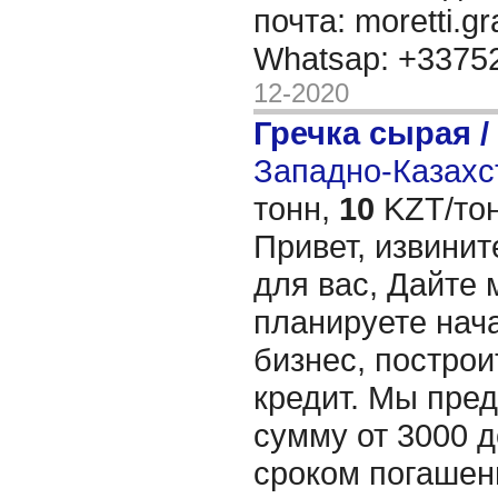
почта: moretti.g
Whatsap: +337
12-2020
Гречка сырая /
Западно-Казахст
тонн,
10
KZT/тон
Привет, извинит
для вас, Дайте 
планируете нача
бизнес, построи
кредит. Мы пре
сумму от 3000 д
сроком погашени