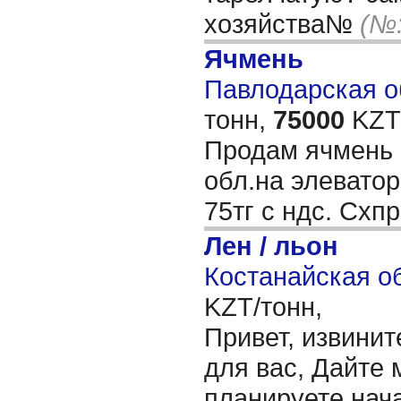
хозяйства№
(№:
Ячмень
Павлодарская об
тонн,
75000
KZT/
Продам ячмень 
обл.на элеватор
75тг с ндс. Схп
Лен / льон
Костанайская об
KZT/тонн,
Привет, извинит
для вас, Дайте 
планируете нача