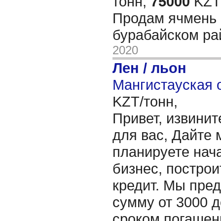
тонн,
75000
KZT/
Продам ячмень 
бурабайском р
2020
Лен / льон
Мангистауская о
KZT/тонн,
Привет, извинит
для вас, Дайте 
планируете нача
бизнес, построи
кредит. Мы пре
сумму от 3000 д
сроком погашени