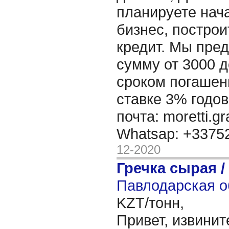
планируете нача
бизнес, построи
кредит. Мы пре
сумму от 3000 д
сроком погашени
ставке 3% годов
почта: moretti.g
Whatsap: +337
12-2020
Гречка сырая /
Павлодарская о
KZT/тонн,
Привет, извинит