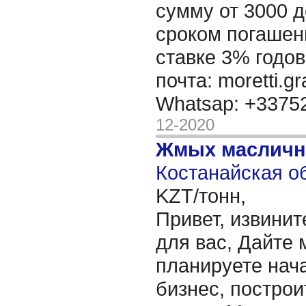
сумму от 3000 д
сроком погашени
ставке 3% годов
почта: moretti.g
Whatsap: +337
12-2020
Жмых масличн
Костанайская об
KZT/тонн,
Привет, извинит
для вас, Дайте 
планируете нача
бизнес, построи