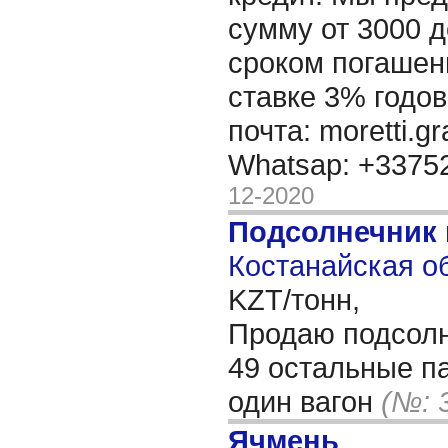
сумму от 3000 д
сроком погашени
ставке 3% годов
почта: moretti.g
Whatsap: +337
12-2020
Подсолнечник
Костанайская об
KZT/тонн,
Продаю подсолн
49 остальные п
один вагон
(№: 
Ячмень