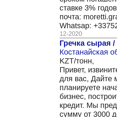
ставке 3% годов
почта: moretti.g
Whatsap: +337
12-2020
Гречка сырая /
Костанайская об
KZT/тонн,
Привет, извинит
для вас, Дайте 
планируете нача
бизнес, построи
кредит. Мы пре
сумму от 3000 д