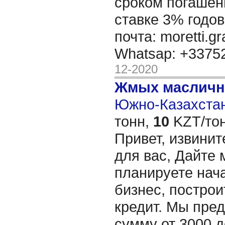
сроком погашени
ставке 3% годов
почта: moretti.g
Whatsap: +337
12-2020
Жмых масличн
Южно-Казахстан
тонн,
10
KZT/тон
Привет, извинит
для вас, Дайте 
планируете нача
бизнес, построи
кредит. Мы пре
сумму от 3000 д