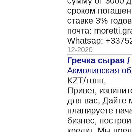
сумму от 3000 д
сроком погашени
ставке 3% годов
почта: moretti.g
Whatsap: +337
12-2020
Гречка сырая /
Акмолинская об
KZT/тонн,
Привет, извинит
для вас, Дайте 
планируете нача
бизнес, построи
кредит. Мы пре