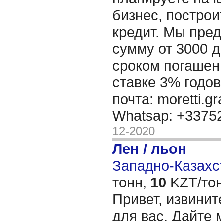
бизнес, построи
кредит. Мы пре
сумму от 3000 д
сроком погашени
ставке 3% годов
почта: moretti.g
Whatsap: +337
12-2020
Лен / льон
Западно-Казахст
тонн,
10
KZT/тон
Привет, извинит
для вас, Дайте 