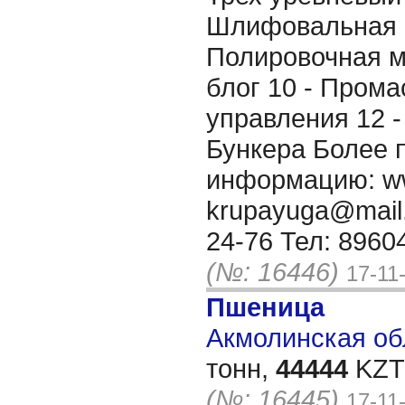
Шлифовальная 
Полировочная м
блог 10 - Прома
управления 12 - 
Бункера Более 
информацию: ww
krupayuga@mail.
24-76 Тел: 89604
(№: 16446)
17-11
Пшеница
Акмолинская обл
тонн,
44444
KZT/
(№: 16445)
17-11