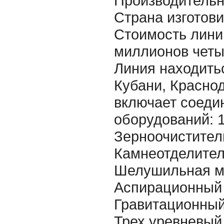
Производительно
Страна изготови
Стоимость линии
миллионов четы
Линия находитьс
Кубани, Краснод
включает соед
оборудований: 1
Зерноочистител
Камнеотделител
Шелушильная м
Аспирационный 
Гравитационный
Трех уревневый 