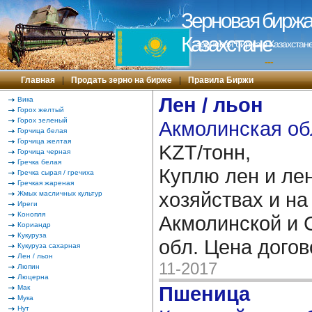
Зерновая биржа 
Казахстане
Зерновая биржа в Казахстане
---
Главная
|
Продать зерно на бирже
|
Правила Биржи
Лен / льон
Вика
Горох желтый
Горох зеленый
Акмолинская об
Горчица белая
Горчица желтая
KZT/тонн,
Горчица черная
Гречка белая
Куплю лен и ле
Гречка сырая / гречиха
Гречкая жареная
хозяйствах и на
Жмых масличных культур
Иреги
Конопля
Акмолинской и 
Кориандр
Кукуруза
обл. Цена дого
Кукуруза сахарная
Лен / льон
11-2017
Люпин
Люцерна
Пшеница
Мак
Мука
Нут