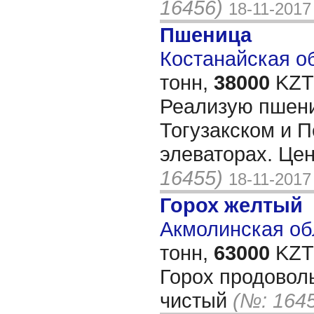
16456)
18-11-2017
Пшеница
Костанайская об
тонн,
38000
KZT/
Реализую пшени
Тогузакском и 
элеваторах. Це
16455)
18-11-2017
Горох желтый
Акмолинская обл
тонн,
63000
KZT/
Горох продовол
чистый
(№: 164