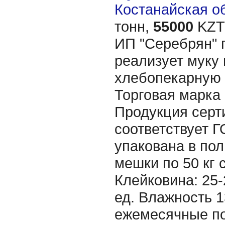
Костанайская об
тонн,
55000
KZT/
ИП "Серебрян" 
реализует муку
хлебопекарную 
Торговая марка
Продукция серт
соответствует Г
упакована в по
мешки по 50 кг 
Клейковина: 25-
ед. Влажность 
ежемесячные по