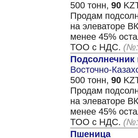
500 тонн,
90
KZT
Продам подсол
на элеваторе В
менее 45% оста
ТОО с НДС.
(№:
Подсолнечник
Восточно-Казахс
500 тонн,
90
KZT
Продам подсол
на элеваторе В
менее 45% оста
ТОО с НДС.
(№:
Пшеница