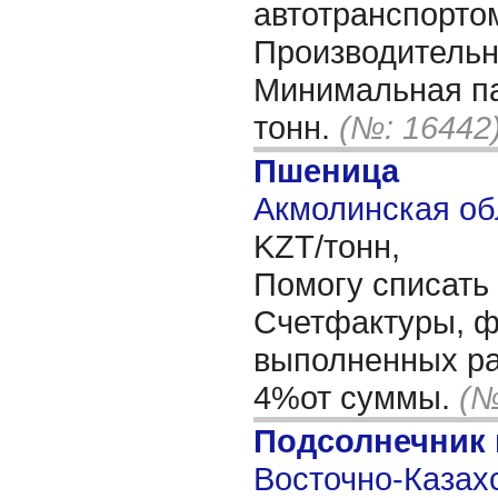
автотранспортом
Производительно
Минимальная па
тонн.
(№: 16442
Пшеница
Акмолинская об
KZT/тонн,
Помогу списать
Счетфактуры, ф
выполненных ра
4%от суммы.
(№
Подсолнечник
Восточно-Казахс