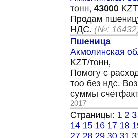
тонн,
43000
KZT/
Продам пшеницу
НДС.
(№: 16432
Пшеница
Акмолинская об
KZT/тонн,
Помогу с расход
тоо без ндс. Во
суммы счетфак
2017
Страницы:
1
2
3
14
15
16
17
18
1
27
28
29
30
31
3