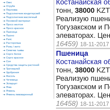
Костанайская об
Овес
Отруби
тонн,
38000
KZT/
Перловка
Подсолнечник кондитерский
Реализую пшени
Подсолнечник масличный
Посевной материал
Тогузакском и 
Просо желтое
Просо красное
Пшеница
элеваторах. Це
Пшоно
Рапс
16459)
18-11-2017
Расторопша
Рожь / жито
Семечка тыквы
Пшеница
Сорго белое
Сорго красное
Костанайская об
Соя
Средства защиты растений
тонн,
38000
KZT/
Тритикалей
Удобрения
Реализую пшени
Фасоль
Чечевица
Эспарцет
Тогузакском и 
Ячка
Ячмень
элеваторах. Це
Ячмень пивоваренный
16458)
18-11-2017