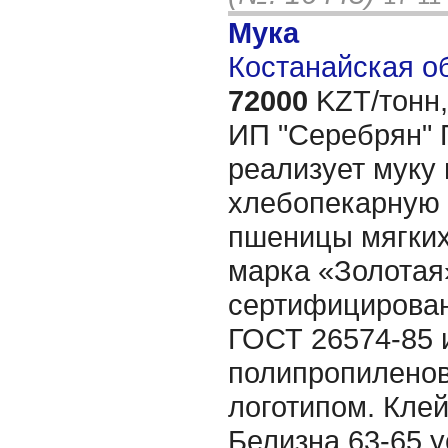
Мука
Костанайская об
72000
KZT/тонн,
ИП "Серебрян" 
реализует муку
хлебопекарную 
пшеницы мягких
марка «Золотая
сертифицирован
ГОСТ 26574-85 
полипропиленов
логотипом. Клей
Белизна 63-65 у