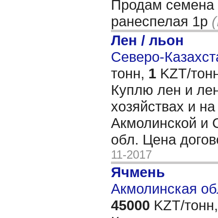
Продам семена 
ранеспелая 1р
Лен / льон
Северо-Казахста
тонн,
1
KZT/тонн
Куплю лен и ле
хозяйствах и на
Акмолинской и 
обл. Цена дого
11-2017
Ячмень
Акмолинская об
45000
KZT/тонн,