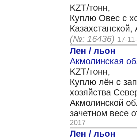
KZT/тонн,
Куплю Овес с х
Казахстанской,
(№: 16436)
17-11
Лен / льон
Акмолинская об
KZT/тонн,
Куплю лён с за
хозяйства Севе
Акмолинской об
зачетном весе 
2017
Лен / льон