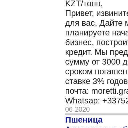
KZT/тонн,
Привет, извинит
для вас, Дайте 
планируете нача
бизнес, построи
кредит. Мы пре
сумму от 3000 д
сроком погашени
ставке 3% годов
почта: moretti.g
Whatsap: +337
06-2020
Пшеница