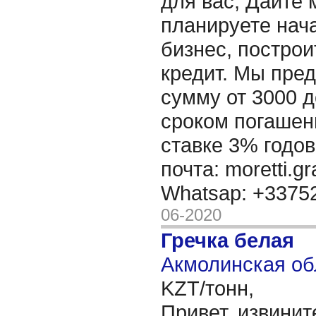
для вас, Дайте 
планируете нача
бизнес, построи
кредит. Мы пре
сумму от 3000 д
сроком погашени
ставке 3% годов
почта: moretti.g
Whatsap: +337
06-2020
Гречка белая
Акмолинская об
KZT/тонн,
Привет, извинит