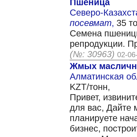
Пшеница
Северо-Казахста
посевмат
,
35 т
Семена пшеницы
репродукции. Пр
(№: 30963)
02-06
Жмых масличн
Алматинская об
KZT/тонн,
Привет, извинит
для вас, Дайте 
планируете нача
бизнес, построи