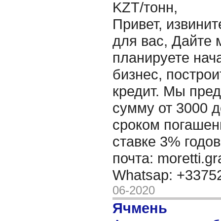
KZT/тонн,
Привет, извинит
для вас, Дайте 
планируете нача
бизнес, построи
кредит. Мы пре
сумму от 3000 д
сроком погашени
ставке 3% годов
почта: moretti.g
Whatsap: +337
06-2020
Ячмень