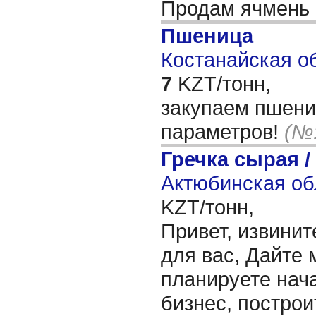
Продам ячмень
Пшеница
Костанайская об
7
KZT/тонн,
закупаем пшени
параметров!
(№:
Гречка сырая /
Актюбинская об
KZT/тонн,
Привет, извинит
для вас, Дайте 
планируете нача
бизнес, построи