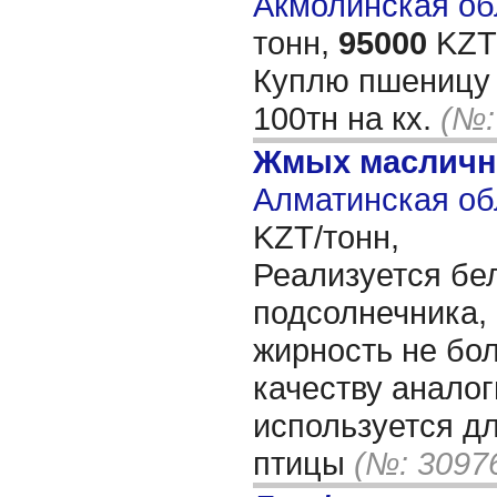
Акмолинская обл
тонн,
95000
KZT/
Куплю пшеницу 4
100тн на кх.
(№:
Жмых масличн
Алматинская об
KZT/тонн,
Реализуется бе
подсолнечника,
жирность не бол
качеству аналог
используется дл
птицы
(№: 3097