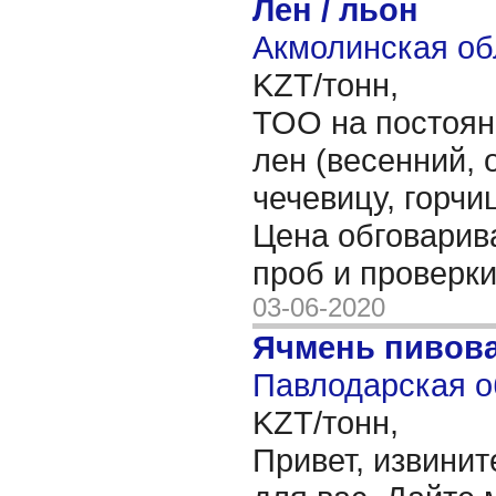
Лен / льон
Акмолинская об
KZT/тонн,
ТОО на постоян
лен (весенний, 
чечевицу, горчи
Цена обговарив
проб и проверки
03-06-2020
Ячмень пивов
Павлодарская о
KZT/тонн,
Привет, извинит