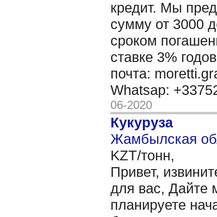
кредит. Мы пре
сумму от 3000 д
сроком погашени
ставке 3% годов
почта: moretti.g
Whatsap: +337
06-2020
Кукуруза
Жамбылская обл
KZT/тонн,
Привет, извинит
для вас, Дайте 
планируете нача