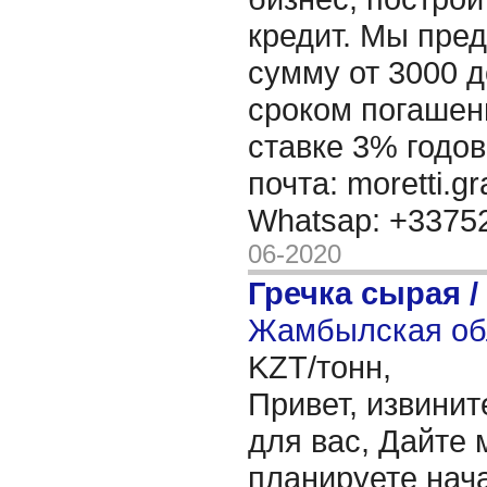
кредит. Мы пре
сумму от 3000 д
сроком погашени
ставке 3% годов
почта: moretti.g
Whatsap: +337
06-2020
Гречка сырая /
Жамбылская обл
KZT/тонн,
Привет, извинит
для вас, Дайте 
планируете нача