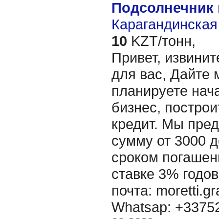
Подсолнечник
Карагандинская 
10
KZT/тонн,
Привет, извинит
для вас, Дайте 
планируете нача
бизнес, построи
кредит. Мы пре
сумму от 3000 д
сроком погашени
ставке 3% годов
почта: moretti.g
Whatsap: +337