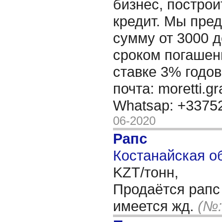
бизнес, построи
кредит. Мы пре
сумму от 3000 д
сроком погашени
ставке 3% годов
почта: moretti.g
Whatsap: +337
06-2020
Рапс
Костанайская об
KZT/тонн,
Продаётся рапс 
имеется жд.
(№: