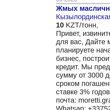
Жмых масличн
Кызылординская
10
KZT/тонн,
Привет, извинит
для вас, Дайте 
планируете нача
бизнес, построи
кредит. Мы пре
сумму от 3000 д
сроком погашени
ставке 3% годов
почта: moretti.g
Whatsap: +337