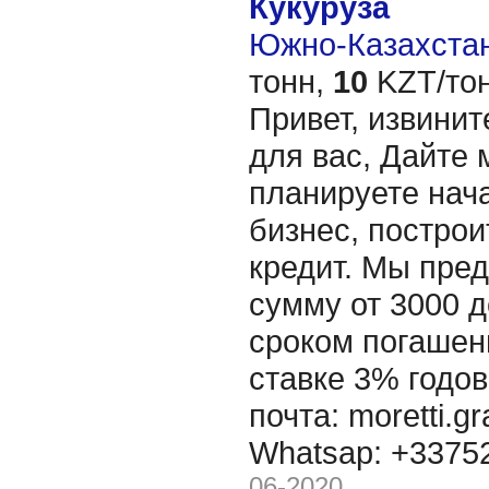
Кукуруза
Южно-Казахстан
тонн,
10
KZT/тон
Привет, извинит
для вас, Дайте 
планируете нача
бизнес, построи
кредит. Мы пре
сумму от 3000 д
сроком погашени
ставке 3% годов
почта: moretti.g
Whatsap: +337
06-2020