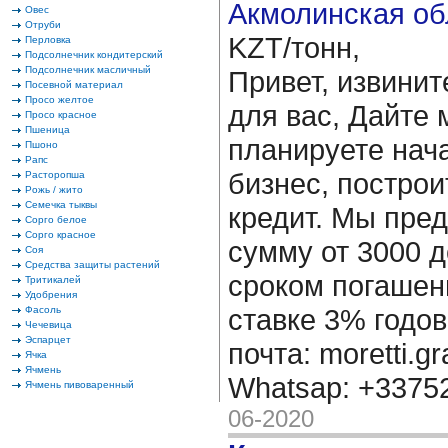
Акмолинская об
Овес
Отруби
KZT/тонн,
Перловка
Подсолнечник кондитерский
Подсолнечник масличный
Привет, извинит
Посевной материал
Просо желтое
для вас, Дайте 
Просо красное
Пшеница
планируете нача
Пшоно
Рапс
бизнес, построи
Расторопша
Рожь / жито
Семечка тыквы
кредит. Мы пре
Сорго белое
Сорго красное
сумму от 3000 д
Соя
Средства защиты растений
сроком погашени
Тритикалей
Удобрения
ставке 3% годов
Фасоль
Чечевица
Эспарцет
почта: moretti.g
Ячка
Ячмень
Whatsap: +337
Ячмень пивоваренный
06-2020