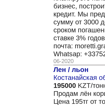
бизнес, построи
кредит. Мы пре
сумму от 3000 д
сроком погашени
ставке 3% годов
почта: moretti.g
Whatsap: +337
06-2020
Лен / льон
Костанайская об
195000
KZT/тон
Продам лён кор
Цена 195тг от т