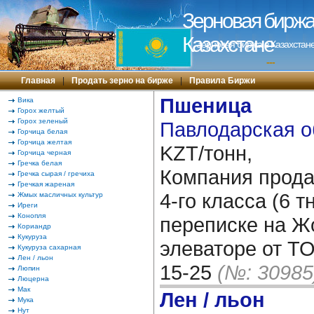
Зерновая биржа 
Казахстане
Зерновая биржа в Казахстане
---
Главная
|
Продать зерно на бирже
|
Правила Биржи
Пшеница
Вика
Горох желтый
Горох зеленый
Павлодарская о
Горчица белая
Горчица желтая
KZT/тонн,
Горчица черная
Гречка белая
Компания прода
Гречка сырая / гречиха
Гречкая жареная
4-го класса (6 т
Жмых масличных культур
Иреги
Конопля
переписке на Ж
Кориандр
Кукуруза
элеваторе от ТО
Кукуруза сахарная
Лен / льон
15-25
(№: 30985
Люпин
Люцерна
Мак
Лен / льон
Мука
Нут