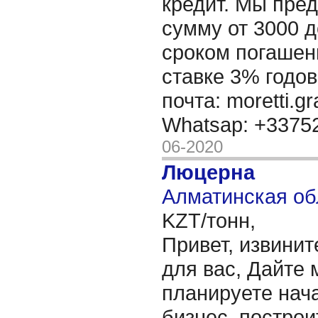
кредит. Мы пре
сумму от 3000 д
сроком погашени
ставке 3% годов
почта: moretti.g
Whatsap: +337
06-2020
Люцерна
Алматинская об
KZT/тонн,
Привет, извинит
для вас, Дайте 
планируете нача
бизнес, построи